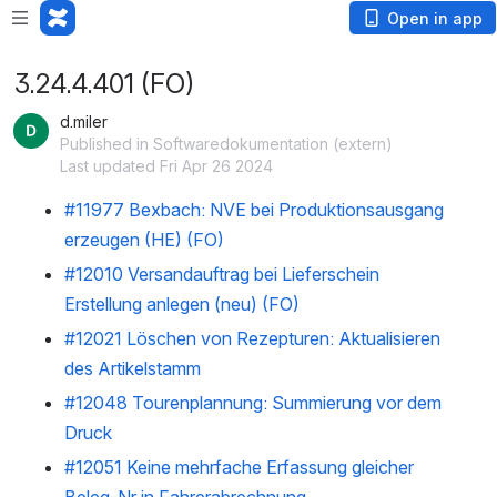
Open in app
3.24.4.401 (FO)
d.miler
Published in Softwaredokumentation (extern)
Last updated Fri Apr 26 2024
#11977 Bexbach: NVE bei Produktionsausgang
erzeugen (HE) (FO)
#12010 Versandauftrag bei Lieferschein
Erstellung anlegen (neu) (FO)
#12021 Löschen von Rezepturen: Aktualisieren
des Artikelstamm
#12048 Tourenplannung: Summierung vor dem
Druck
#12051 Keine mehrfache Erfassung gleicher